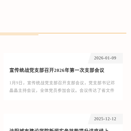
沈阳城市建设学院召开统战工作会议暨民族宗教工作专题会议
2026-01-09
宣传统战党支部召开2026年第一次支部会议
1月9日，宣传统战党支部召开支部会议，党支部书记邓
晶晶主持会议，全体党员参加会议。会议传达了省文件
有关精神，另就廉政风险防控、假期安全等要点进行了
重点提示，对2026年度支部工作进行明确，围绕假期及
2026年工作重点作工作安排。会上，钟西贝同志围绕
2025-12-12
2025年12月及2026年1月重点事项领学了“第一议题”。
（撰稿、摄影：李想；宣传员：金丹；审核：邓晶晶）