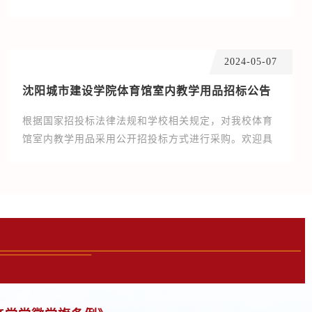
强广大师生员工爱校荣校意识，学校开展了第二批楼
宇、场馆命名及道路更名工作。经前期征集、初审、网
络投票等环节，经党委会研究决定，第二批楼宇、场馆
2024-05-07
命名及道路更名如下：一、第二批楼宇、场馆的命名及
释义1.F座右侧办公楼：守正楼名字取自校风：求真务
沈阳城市建设学院体育馆室内教学用品招标公告
实，守正创新。在《论语》《大学》《中庸》等篇章中
都有关于“守正”的论述，...
根据国家招投标法律法规和学校相关规定，对我校体育
馆室内教学用品采用公开招投标方式进行采购。欢迎具
有相应资质、资格、信誉、实践经验的公司参加投标。
一、项目编号：CJ2024tyyp019 ...