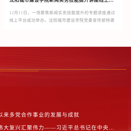
沈阳城市建设学院新闻实务技能提升讲座线上开讲
12月11日，一场聚焦新闻实务技能提升的专题讲座通过
线上平台成功举办。沈阳城市建设学院党委宣传部特邀
人民日报辽宁分社采访部主任刘洪超担任主讲嘉宾，面
向全校负责宣传工作的教师及学生记者群体开展专业培
训。党委宣传部部长邓晶晶主持会议。刘洪超结合自身
多年一线采访经验，为高校媒体宣传提出三点建议。一
是把握媒体需求。宣传选题需紧密对接中央媒体的报道
重点，要根据不同媒体的宣传侧重，挖掘不同新闻素
材；二是突出学校特色。...
以来多党合作事业的发展与成就
聚伟力——习近平总书记在中央统战工作会议上的重要讲话在统战系统中引发热烈反响