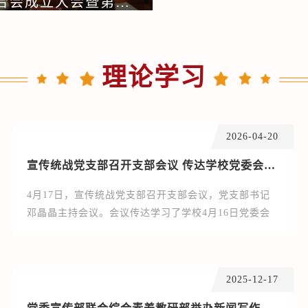
学校召开沈阳城市建设学院文学艺术界联合会成立大会暨第一次会员代表大会
理论学习
2026-04-20
宣传统战党支部召开支部会议 传达学校党委会会议精神
4月17日，宣传统战党支部召开支部会议，党支部书记
邓晶晶主持会议。会议传达学习了学校4月16日党委会
会议精神，重点传达学习了省委书记许昆林与全省高校
党委书记校长集体谈话精神，并召开师德师风工作专项
调度会议，就相关事宜做强调。会前，支部成员自学了
2025-12-17
《习近平关于树立和践行正确政绩观论述摘编》。（撰
稿、摄影：李想；宣传员：金丹；审核：邓晶晶）