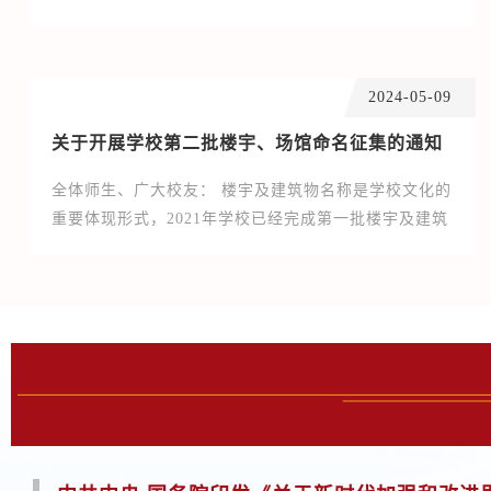
校外专家活页评审，按照专家评分汇总后，拟推荐以下
三个课题到沈阳市参评。具体课题情况如下（按评审成
绩）。公示期自即日起至10月21日止，公示期内如有任
2024-05-09
何问题，请与党委宣传部李想老师联系（电话：
31969749）党委宣传部2025年10月20日
关于开展学校第二批楼宇、场馆命名征集的通知
全体师生、广大校友： 楼宇及建筑物名称是学校文化的
重要体现形式，2021年学校已经完成第一批楼宇及建筑
物命名，并正式挂牌应用。近期学校翻修、新建了部分
楼宇和场馆，现面向全校师生和广大校友开展第...