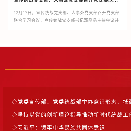
宣传统战党支部、人事处党支部召开党支部联合学习会议
面，结合两支部工作实际，引导大家把为师生而努力奋
斗、对学校大局负责作为工作的出发点和落脚点，...
12月17日，宣传统战党支部、人事处党支部召开党支部
联合学习会议，宣传统战党支部书记邓晶晶主持会议并
讲授专题党课。两支部党员参加学习。邓晶晶以《夯实
基础 全面发力奋力开创中国式现代化新局面》为题讲授
党的二十届四中全会精神专题党课。她阐述了全会召开
的重大意义、取得的重大成果，从“十五五”的历史方
位、总体部署、重大任务三个方面，分享了学习体会，
并结合两支部工作实际，强调要以全会精神为指引，推
动支部工作与学校中心工作深度融合，...
党委宣传部、党委统战部举办意识形态、抵御和防范宗教向学校渗
坚持以党的创新理论指导推动新时代统战工
习近平：铸牢中华民族共同体意识