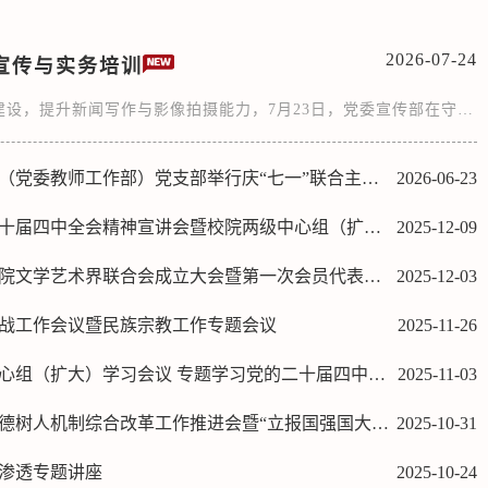
2026-07-24
宣传与实务培训
为进一步加强基层宣传队伍建设，提升新闻写作与影像拍摄能力，7月23日，党委宣传部在守正楼105会议室面向全校组织员开展新闻宣传写作与拍摄实务专题培训。党委宣传部部长邓晶晶主持培训。培训会特邀沈阳建筑大学党委宣传部新闻中心多媒体科科长赵天舒进行拍摄实务交流。赵天舒紧扣基层宣传工作实际，围绕摄影摄像技巧、校园拍摄要点等内容进行系统讲解。邓晶晶作新闻宣传分享。她结合一线新闻写作实际，围绕稿件选题构思、行文框架搭建、...
委教师工作部）党支部举行庆“七一”联合主题党日活动
2026-06-23
届四中全会精神宣讲会暨校院两级中心组（扩大）学习会
2025-12-09
院文学艺术界联合会成立大会暨第一次会员代表大会
2025-12-03
战工作会议暨民族宗教工作专题会议
2025-11-26
组（扩大）学习会议 专题学习党的二十届四中全会精神
2025-11-03
合改革工作推进会暨“立报国强国大志向 做挺膺担当奋斗者”宣传教育启动会
2025-10-31
渗透专题讲座
2025-10-24